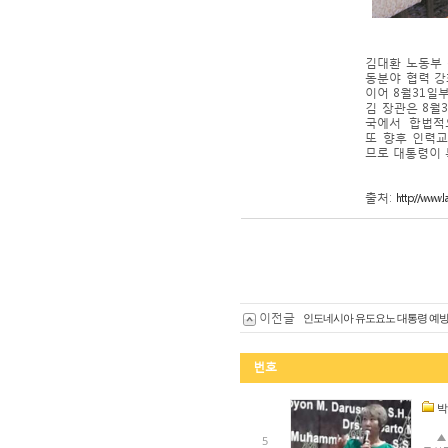
김대환 노동부
동분야 협력 강
이어 8월31일
김 장관은 8월
국에서 합법적
또 향후 인력
므로 대통령이 
출처:
http://www
이전글
인도네시아 유도요노 대통령 예
번호
박
▲ 박
5