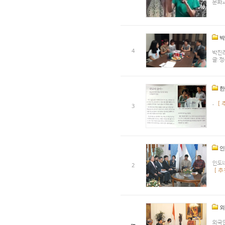
문화교류세
박
4
박진려
글: 정
한
...
[ 
3
인
인도네
2
[ 추
외
외국인