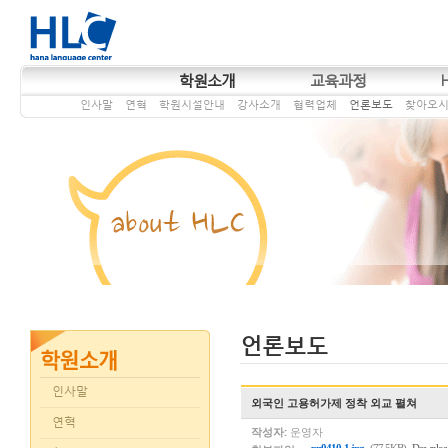
학원소개
교육과정
인사말
연혁
학원시설안내
강사소개
협력업체
언론보도
찾아오
언론보도
인사말
외국인 고용허가제 정착 외교 펼쳐
연혁
작성자:
운영자