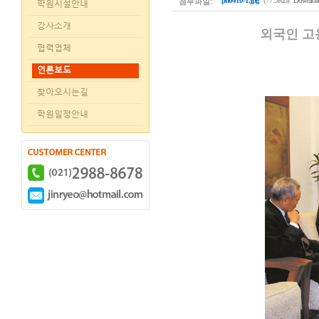
첨부파일:
pn0410-1.jpg
(77.5KB)
Download
학원시설안내
강사소개
외국인 고
협력업체
언론보도
찾아오시는길
학원일정안내