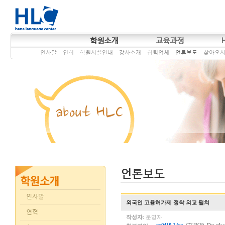
학원소개
교육과정
인사말
연혁
학원시설안내
강사소개
협력업체
언론보도
찾아오
언론보도
인사말
외국인 고용허가제 정착 외교 펼쳐
연혁
작성자:
운영자