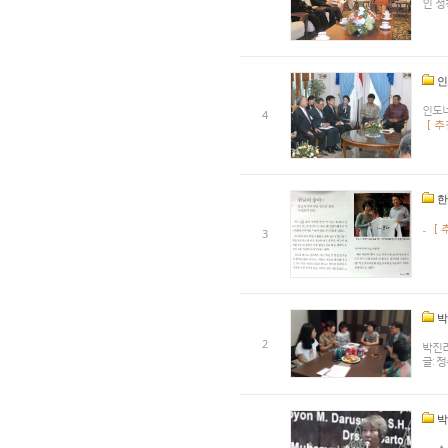
인 정
인
인도네
4
[ 추
한
...
[ 
3
박
2
박진려
글: 정
박