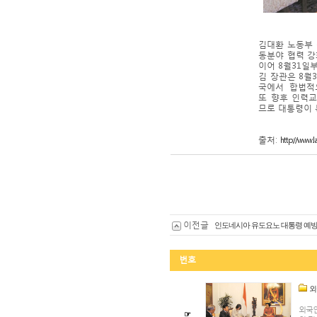
김대환 노동부
동분야 협력 강
이어 8월31일
김 장관은 8월
국에서 합법적
또 향후 인력
므로 대통령이 
출처:
http://www
이전글
인도네시아 유도요노 대통령 예
번호
외
외국인
☞