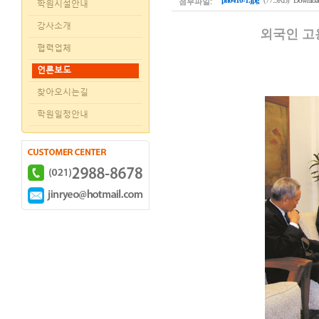
첨부파일:
pn0410-1.jpg
(77.5KB)
Download
학원시설안내
강사소개
외국인 고
협력업체
언론보도
찾아오시는길
학원일정안내