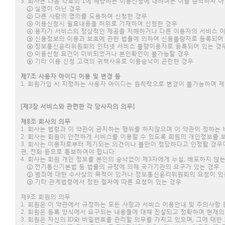
3. 회사는 다음 각호의 1에 해당하는 이용신청에 대하여는 이를 승낙하지 
① 실명이 아닌 경우
② 다른 사람의 명의를 도용하여 신청한 경우
③ 이용신청시 필요내용을 허위로 기재하여 신청한 경우
④ 용자가 서비스의 정상적인 제공을 저해하거나 다른 이용자의 서비스 이
⑤ 신용정보의 이용과 보호에 관한 법률에 의하여 신용불량자로 등록되어
⑥ 정보통신윤리위원회의 인터넷 서비스 불량이용자로 등록되어 있는 경
⑦ 이용신청 요건이 미비되었거나 본인확인이 불가능할 경우
⑧ 기타 이용 신청 고객의 귀책사유로 이용승낙이 곤란한 경우
제7조 사용자 아이디 이용 및 변경 등
1. 회원가입 시 지정하는 사용자 아이디는 원칙적으로 변경이 불가능하며 
[제3장 서비스와 관련한 각 당사자의 의무]
제8조 회사의 의무
1. 회사는 법령과 이 약관이 금지하는 행위를 하지않으며 이 약관이 정하는
2. 회사는 회원이 안전하게 서비스를 이용할 수 있도록 회원의 개인정보를 
3. 회사는 이용자로부터 제기되는 의견이나 불만이 정당하다고 인정할 경우에
편, 전화 등으로 통보하여야 합니다.
4. 회사는 회원 개인 정보를 본인의 승낙없이 제3자에게 누설, 배포하지 않는
① 전기통신기본법 등 법률의 규정에 의해 국가기관의 요구가 있는 경우
② 범죄에 대한 수사상의 목적이 있거나 정보통신윤리위원회의 요청이 있
③ 기타 관계법령에서 정한 절차에 따른 요청이 있는 경우
제9조 회원의 의무
1. 회원은 이 약관에서 규정하는 모든 사항과 서비스 이용안내 및 주의사항
2. 회원은 등록 양식에서 요구되는 내용들에 대해 진실되고 정확하며 현재
3. 회원은 자신의 ID와 비밀번호를 관리할 의무를 가지고 있으며, 그에 대