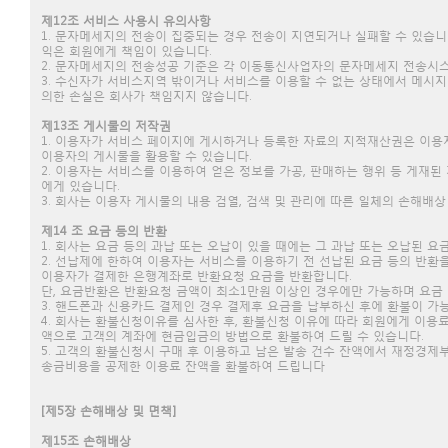
제12조 서비스 사용시 유의사항
1. 문자메세지의 전송이 집중되는 경우 전송이 지연되거나 실패할 수 있습니
익은 회원에게 책임이 있습니다.
2. 문자메세지의 전송성공 기준은 각 이동통신사업자의 문자메세지 전송시
3. 수신자가 서비스지역 밖이거나 서비스를 이용할 수 없는 상태에서 메시지
의한 손실은 회사가 책임지지 않습니다.
제13조 게시물의 저작권
1. 이용자가 서비스 페이지에 게시하거나 등록한 자료의 지적재산권은 이용자
이용자의 게시물을 활용할 수 있습니다.
2. 이용자는 서비스를 이용하여 얻은 정보를 가공, 판매하는 행위 등 게재
에게 있습니다.
3. 회사는 이용자 게시물의 내용 검열, 검색 및 관리에 따른 일체의 손해배
제14 조 요금 등의 반환
1. 회사는 요금 등의 과납 또는 오납이 있을 때에는 그 과납 또는 오납된
2. 선납제에 한하여 이용자는 서비스를 이용하기 전 선납된 요금 등의 반환
이용자가 결제한 은행계좌로 반환요청 요금을 반환합니다.
단, 요금반환은 반환요청 금액이 최소1만원 이상인 경우에만 가능하며 요금 
3. 핸드폰과 신용카드 결제인 경우 결제후 요금을 납부하신 후에 환불이 
4. 회사는 환불신청이유를 심사한 후, 환불신청 이유에 따라 회원에게 이용
액으로 고객의 계좌에 현금입금의 방법으로 환불하여 드릴 수 있습니다.
5. 고객의 환불신청시 구매 후 이용하고 남은 발송 건수 잔액에서 재정경제
송금비용을 공제한 이용료 잔액을 환불하여 드립니다
[제5장 손해배상 및 면책]
제15조 손해배상