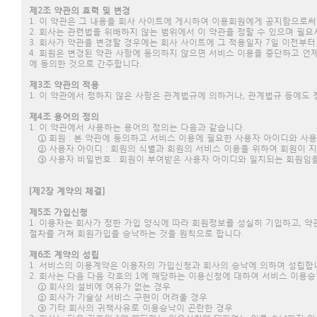
제2조 약관의 효력 및 변경
1. 이 약관은 그 내용을 회사 사이트에 게시하여 이용회원에게 공지함으로써
2. 회사는 관련법을 위배하지 않는 범위에서 이 약관을 정할 수 있으며 필요
3. 회사가 약관을 변경할 경우에는 회사 사이트에 그 적용일자 7일 이전부
4. 회원은 변경된 약관 사항에 동의하지 않으면 서비스 이용을 중단하고 언
에 동의한 것으로 간주합니다.
제3조 약관의 적용
1. 이 약관에서 정하지 않은 사항은 관계법규에 의하거나, 관계법규 등에도
제4조 용어의 정의
1. 이 약관에서 사용하는 용어의 정의는 다음과 같습니다.
① 회원 : 본 약관에 동의하고 서비스 이용에 필요한 사용자 아이디와 사
② 사용자 아이디 : 회원의 식별과 회원의 서비스 이용을 위하여 회원이 지
③ 사용자 비밀번호 : 회원이 부여받은 사용자 아이디와 일치되는 회원임을 
[제2장 계약의 체결]
제5조 가입신청
1. 이용자는 회사가 정한 가입 양식에 따라 회원정보를 성실히 기입하고,
절차를 거쳐 회원가입을 승낙하는 것을 원칙으로 합니다.
제6조 계약의 성립
1. 서비스의 이용계약은 이용자의 가입신청과 회사의 승낙에 의하여 성립합
2. 회사는 다음 다음 각호의 1에 해당하는 이용신청에 대하여 서비스 이용승
① 회사의 설비에 여유가 없는 경우
② 회사가 기술상 서비스 구현이 어려울 경우
③ 기타 회사의 귀책사유로 이용승낙이 곤란한 경우