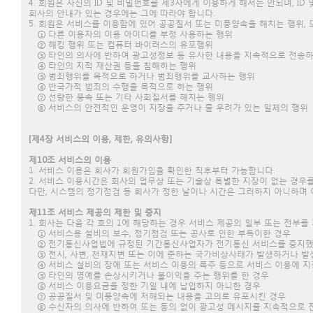
4. 회원은 자신의 ID 및 비밀번호를 제3자에게 이용하게 해서는 안되며, 
회사의 안내가 있는 경우에는 그에 따라야 합니다.
5. 회원은 서비스를 이용함에 있어 공공질서 또는 미풍양속을 해치는 행위,
① 다른 이용자의 이용 아이디를 부정 사용하는 행위
② 해킹 행위 또는 컴퓨터 바이러스의 유포행위
③ 타인의 의사에 반하여 광고성정보 등 유사한 내용을 지속적으로 전송
④ 타인의 지적 재산권 등을 침해하는 행위
⑤ 범죄행위를 목적으로 하거나 범죄행위를 교사하는 행위
⑥ 반국가적 범죄의 수행을 목적으로 하는 행위
⑦ 선량한 풍속 또는 기타 사회질서를 해치는 행위
⑧ 서비스의 안전적인 운영이 지장을 주거나 줄 우려가 있는 일체의 행위
[제4장 서비스의 이용, 제한, 유의사항]
제10조 서비스의 이용
1. 서비스 이용은 회사가 회원가입을 확인한 직후부터 가능합니다.
2. 서비스 이용시간은 회사의 업무상 또는 기술상 특별한 지장이 없는 경우를
다만, 시스템의 정기점검 등 회사가 정한 날이나 시간은 그러하지 아니하며 
제11조 서비스 제공의 제한 및 중지
1. 회사는 다음 각 호의 1에 해당하는 경우 서비스 제공의 일부 또는 전부를
① 서비스용 설비의 보수, 정기점검 또는 공사로 인한 부득이한 경우
② 전기통신사업법에 규정된 기간통신사업자가 전기통신 서비스를 중지했
③ 전시, 사변, 천재지변 또는 이에 준하는 국가비상사태가 발생하거나 발
④ 서비스 설비의 장애 또는 서비스 이용의 폭주 등으로 서비스 이용에 지
⑤ 타인의 명예를 손상시키거나 불이익을 주는 행위를 한 경우
⑥ 서비스 이용요금을 정한 기일 내에 납입하지 아니한 경우
⑦ 공공질서 및 미풍양속에 저해되는 내용을 고의로 유포시킨 경우
⑧ 수신자의 의사에 반하여 또는 동의 없이 광고성 메시지를 지속적으로 