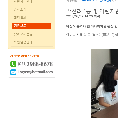
첨부파일:
20130829133237_3962.jpg
(115
학원시설안내
박진려 “통역, 어렵지
강사소개
2013/08/29 14:20
입력
협력업체
언론보도
박진려 통역사 겸 하나어학원 원장 
찾아오시는길
인터뷰 진행 및 글: 정수연(JIKS 10
학원일정안내