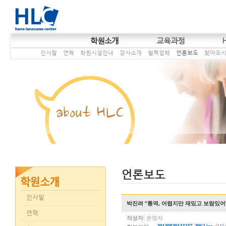
학원소개
교육과정
인사말
연혁
학원시설안내
강사소개
협력업체
언론보도
찾아오
언론보도
인사말
박진려 “통역, 어렵지만 재밌고 보람있어
연혁
작성자:
운영자