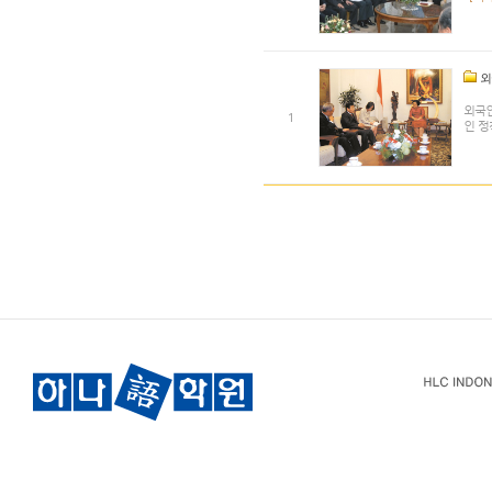
외
외국인
1
인 정