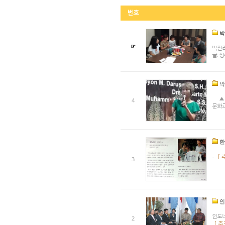
번호
박
☞
박진려
글: 정
박
▲ 박
4
문화교류세
한
...
[ 
3
인
인도네
2
[ 추