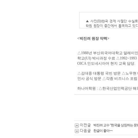
▲ 사진(좌)한국 경제 사절단 수실로
학원 원장이 중간에서 통역하고 있다. 
<박진려 원장 약력>
△1988년 부산외국어대학교 말레이인도
학교(UI) 박사과정 수료 △1992~19
OICA 인도네시아어 현지 교육 담당.
△김대중 대통령 국빈 방문 △노무현 
인사 공식 방문 △각종 비즈니스 포럼 통
하나어학원 : △한국산업인력공단 해
이전글
박진려 교수 "한국을 상징하는 문
다음글
한글이 좋아~~